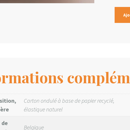
Ajo
ormations complém
ition,
Carton ondulé à base de papier recyclé,
ière
élastique naturel
 de
Belgique