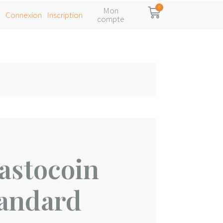
Mon
Connexion
Inscription
compte
astocoin
tandard