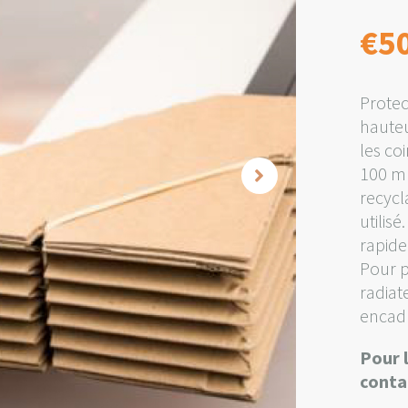
€
5
Protec
hauteu
les co
100 mm
recycl
utilisé
rapide
Pour p
radiate
encad
Pour 
conta