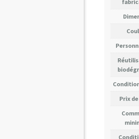
fabric
Dime
Coul
Personna
Réutilis
biodégr
Conditi
Prix de
Comm
min
Conditi