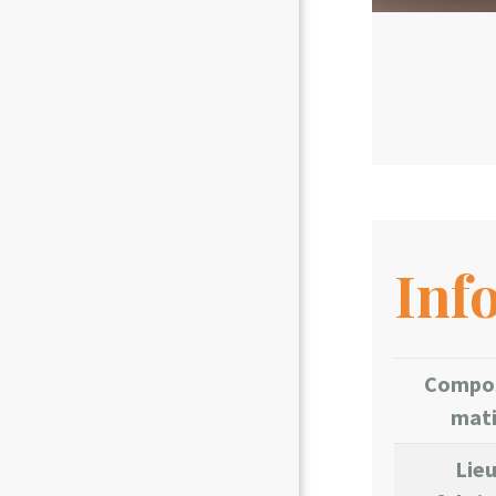
Inf
Compos
mat
Lieu